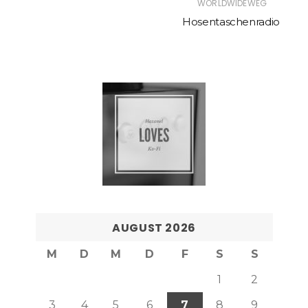
WORLDWIDEWEG
Hosentaschenradio
AUGUST 2026
M
D
M
D
F
S
S
1
2
3
4
5
6
7
8
9