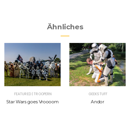
Ähnliches
|
FEATURED
TROOPERN
GEEKSTUFF
Star Wars goes Vroooom
Andor