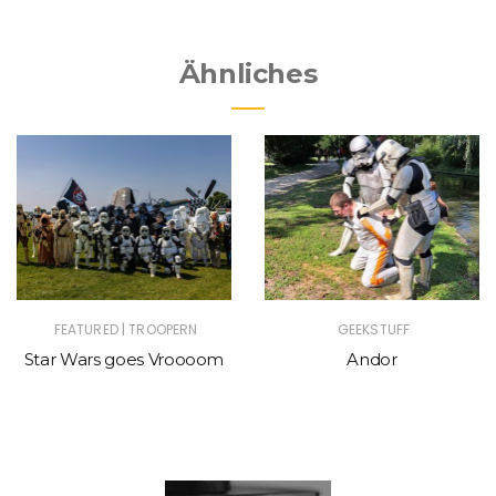
Ähnliches
|
FEATURED
TROOPERN
GEEKSTUFF
Star Wars goes Vroooom
Andor