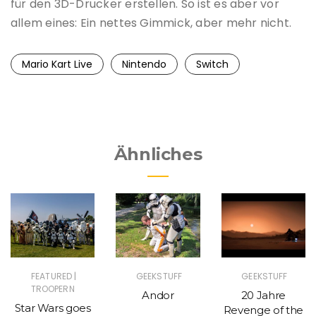
für den 3D-Drucker erstellen. So ist es aber vor
allem eines: Ein nettes Gimmick, aber mehr nicht.
Mario Kart Live
Nintendo
Switch
Ähnliches
|
FEATURED
GEEKSTUFF
GEEKSTUFF
TROOPERN
Andor
20 Jahre
Star Wars goes
Revenge of the