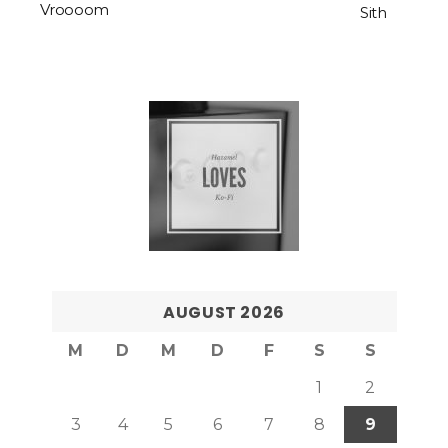
Vroooom
Sith
AUGUST 2026
M
D
M
D
F
S
S
1
2
3
4
5
6
7
8
9