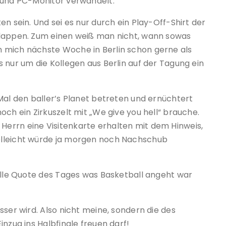
l und PC-Monitor verwandelt.
n sein. Und sei es nur durch ein Play-Off-Shirt der
klappen. Zum einen weiß man nicht, wann sowas
 mich nächste Woche in Berlin schon gerne als
 nur um die Kollegen aus Berlin auf der Tagung ein
Mal den baller’s Planet betreten und ernüchtert
och ein Zirkuszelt mit „We give you hell“ brauche.
errn eine Visitenkarte erhalten mit dem Hinweis,
elleicht würde ja morgen noch Nachschub
nelle Quote des Tages was Basketball angeht war
sser wird. Also nicht meine, sondern die des
nzug ins Halbfinale freuen darf!