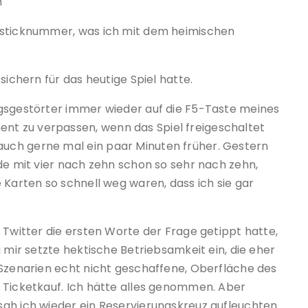
n
psticknummer, was ich mit dem heimischen
sichern für das heutige Spiel hatte.
ngsgestörter immer wieder auf die F5-Taste meines
t zu verpassen, wenn das Spiel freigeschaltet
uch gerne mal ein paar Minuten früher. Gestern
de mit vier nach zehn schon so sehr nach zehn,
 Karten so schnell weg waren, dass ich sie gar
 Twitter die ersten Worte der Frage getippt hatte,
 mir setzte hektische Betriebsamkeit ein, die eher
 Szenarien echt nicht geschaffene, Oberfläche des
 Ticketkauf. Ich hätte alles genommen. Aber
sah ich wieder ein Reservierungskreuz aufleuchten