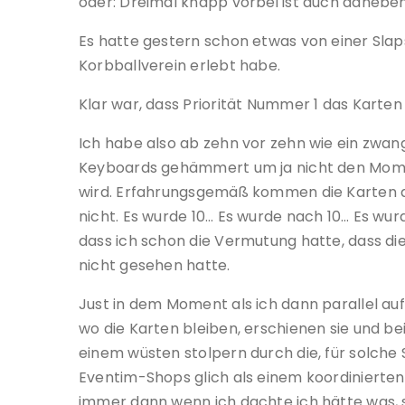
oder: Dreimal knapp vorbei ist auch danebe
Es hatte gestern schon etwas von einer Sla
Korbballverein erlebt habe.
Klar war, dass Priorität Nummer 1 das Karten 
Ich habe also ab zehn vor zehn wie ein zwa
Keyboards gehämmert um ja nicht den Momen
wird. Erfahrungsgemäß kommen die Karten a
nicht. Es wurde 10… Es wurde nach 10… Es wur
dass ich schon die Vermutung hatte, dass die
nicht gesehen hatte.
Just in dem Moment als ich dann parallel auf
wo die Karten bleiben, erschienen sie und bei
einem wüsten stolpern durch die, für solche
Eventim-Shops glich als einem koordinierten
immer dann wenn ich dachte ich hätte was, 