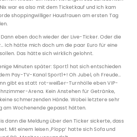
 Nix war es also mit dem Ticketkauf und ich kam
 Horde shoppingwilliger Hausfrauen am ersten Tag
en.
n. Dann eben doch wieder der Live-Ticker. Oder die
… Ich hätte mich doch um die paar Euro für eine
len. Das hätte sich wirklich gelohnt.
enige Minuten später: Sport1 hat sich entschieden
f dem Pay-TV-Kanal Sport1+! Oh Jubel, oh Freude…
nn gibt es statt rot-weißer-Turnhölle eben VIP-
Wohnzimmer-Arena. Kein Anstehen für Getränke,
h keine schmerzenden Hände. Wobei letztere sehr
g am Wochenende gepasst hätten.
is dann die Meldung über den Ticker sickerte, dass
net. Mit einem leisen ‚Plopp‘ hatte sich Sofa und