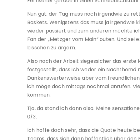
Fernseher gerade in einen Schreibtischstuh
Nun gut, der Tag muss noch irgendwie zu rette
Baskets. Wenigstens das muss ja irgendwie 
wieder passiert und zum anderen möchte ich
Fan der „Metzger vom Main“ outen. Und sei es
bisschen zu ärgern.
Also nach der Arbeit siegessicher das erste 
festgestellt, dass ich weder ein Nachthemd n
Dankenswerterweise aber vom freundlichen H
ich möge doch mittags nochmal anrufen. Vi
kommen.
Tja, da stand ich dann also. Meine sensatio
0/3.
Ich hoffe doch sehr, dass die Quote heute be
Teams, dass sich dann hoffentlich über den Ei