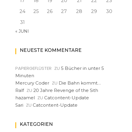
17
18
19
20
21
22
23
24
25
26
27
28
29
30
31
« JUNI
NEUESTE KOMMENTARE
PAPIERGEFLÜSTER
ZU
5 Bücher in unter 5
Minuten
ZU
Mercury Coder
Die Bahn kommt…
ZU
Ralf
20 Jahre Revenge of the Sith
ZU
hazamel
Catcontent-Update
ZU
Sari
Catcontent-Update
KATEGORIEN