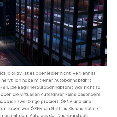
 ja okay. Ist es aber leider nicht. Verkehr ist
 nervt. Ich habe mit einer Autobahnabfahrt
ken. Die Beginnerautobahnabfahrt war nicht so
aben die virtuellen Autofahrer keine besondere
habe ich zwei Dinge probiert: ÖPNV und eine
n Leben war ÖPNV ein Griff ins Klo und hat nix
ommen mit dem Auto aus der Nachbarstadt.