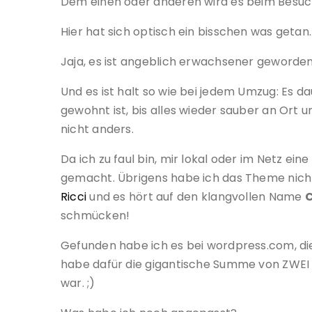
Dem einen oder anderen wird es beim Besuch 
Hier hat sich optisch ein bisschen was getan.
Jaja, es ist angeblich erwachsener geworden
Und es ist halt so wie bei jedem Umzug: Es da
gewohnt ist, bis alles wieder sauber an Ort u
nicht anders.
Da ich zu faul bin, mir lokal oder im Netz ein
gemacht. Übrigens habe ich das Theme nich
Ricci
und es hört auf den klangvollen Name
schmücken!
Gefunden habe ich es bei wordpress.com, die
habe dafür die gigantische Summe von ZWEI D
war. ;)