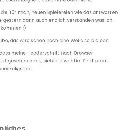
g die, für mich, neuen Spielereien wie das antworten
e gestern dann auch endlich verstanden was ich
bekommen ;)
aube, das wird schon noch eine Weile so bleiben.
, dass meine Headerschrift nach Browser
jetzt gesehen habe, sieht sie wohl im Firefox am
hnörkeligsten!
nliches