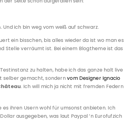
der Seite schon aufgefallen sein:
. Und ich bin weg vom weiß auf schwarz.
uert ein bisschen, bis alles wieder da ist wo man es
nd Stelle verräumt ist. Bei einem Blogtheme ist das
e Testinstanz zu halten, habe ich das ganze halt live
t selber gemacht, sondern
vom Designer Ignacio
Château
. Ich will mich ja nicht mit fremden Federn
 es ihren Usern wohl für umsonst anbieten. Ich
ollar ausgegeben, was laut Paypal ’n Eurofufzich