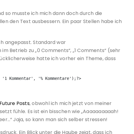
und so musste ich mich dann doch durch die
en den Text ausbessern. Ein paar Stellen habe ich
ch angepasst. Standard war
 Betrieb zu „0 Comments“, „1 Comments“ (sehr
ücklicherweise hatte ich vorher ein Theme, dass
 '1 Kommentar', '% Kommentare');?>
Future Posts
, obwohl ich mich jetzt von meiner
etzt fühle. Es ist ein bisschen wie „Aaaaaaaaaah!
eer…“ Jaja, so kann man sich selber stressen!
druck. Ein Blick unter die Haube zeigt, dass ich