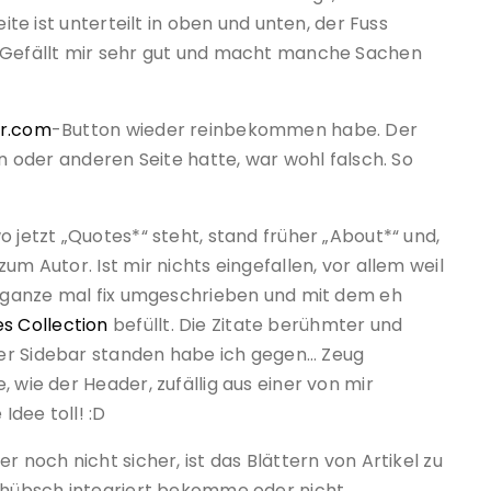
eite ist unterteilt in oben und unten, der Fuss
. Gefällt mir sehr gut und macht manche Sachen
tr.com
-Button wieder reinbekommen habe. Der
en oder anderen Seite hatte, war wohl falsch. So
o jetzt „Quotes*“ steht, stand früher „About*“ und,
um Autor. Ist mir nichts eingefallen, vor allem weil
as ganze mal fix umgeschrieben und mit dem eh
s Collection
befüllt. Die Zitate berühmter und
er Sidebar standen habe ich gegen… Zeug
 wie der Header, zufällig aus einer von mir
Idee toll! :D
r noch nicht sicher, ist das Blättern von Artikel zu
s hübsch integriert bekomme oder nicht.