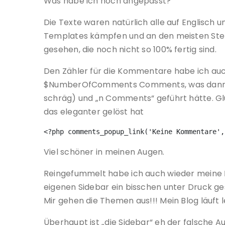
Was habe ich noch angepasst?
Die Texte waren natürlich alle auf Englisch 
Templates kämpfen und an den meisten Stell
gesehen, die noch nicht so 100% fertig sind.
Den Zähler für die Kommentare habe ich au
$NumberOfComments Comments, was dann im
schräg) und „n Comments“ geführt hätte. Gl
das eleganter gelöst hat
<?php comments_popup_link('Keine Kommentare',
Viel schöner in meinen Augen.
Reingefummelt habe ich auch wieder meine
eigenen Sidebar ein bisschen unter Druck ges
Mir gehen die Themen aus!!! Mein Blog läuft l
Überhaupt ist „die Sidebar“ eh der falsche Aus