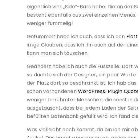
eigentlich vier „Side“-Bars habe. Die an der S
besteht ebenfalls aus zwei einzelnen Menüs
weniger fummelig!
Gefummelt habe ich auch, dass ich den
Flat
irrige Glauben, dass ich ihn auch auf der ein
kann man sich täuschen.
Geändert habe ich auch die Fusszeile. Dort w
so dachte sich der Designer, ein paar Worte z
der Platz dort so beschränkt ist. Ich hab d
schon vorhandenen
WordPress-Plugin Quote
weniger berühmter Menschen, die sonst in d
ausgetauscht, dass bei jedem Laden der Seite,
befüllten Datenbank gefüllt wird. Ich fand die 
Was vielleicht noch kommt, da bin ich mir abe
Artikel. Das hängt aber davon ab, ob ich da