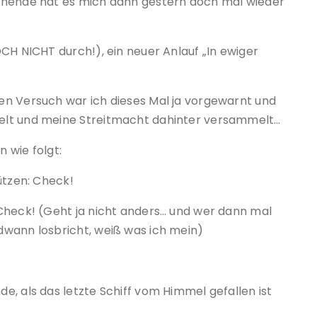
enende hat es mich dann gestern doch mal wieder
CH NICHT durch!), ein neuer Anlauf „In ewiger
en Versuch war ich dieses Mal ja vorgewarnt und
elt und meine Streitmacht dahinter versammelt…
 wie folgt:
ützen: Check!
Check! (Geht ja nicht anders… und wer dann mal
dwann losbricht, weiß was ich mein)
, als das letzte Schiff vom Himmel gefallen ist