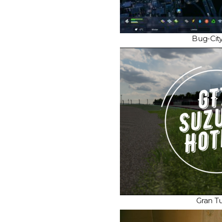
Bug-Cit
Gran T