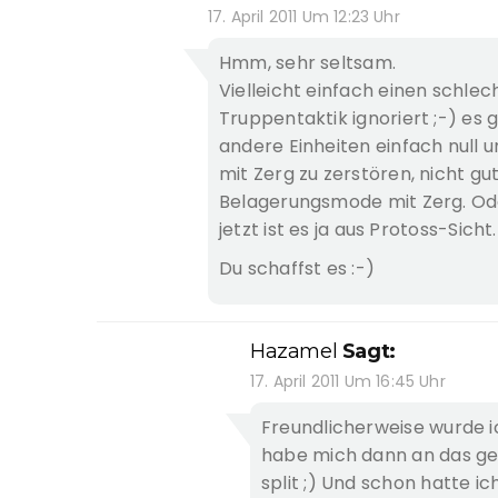
17. April 2011 Um 12:23 Uhr
Hmm, sehr seltsam.
Vielleicht einfach einen schlec
Truppentaktik ignoriert ;-) es 
andere Einheiten einfach null u
mit Zerg zu zerstören, nicht g
Belagerungsmode mit Zerg. Ode
jetzt ist es ja aus Protoss-Sicht.
Du schaffst es :-)
Hazamel
Sagt:
17. April 2011 Um 16:45 Uhr
Freundlicherweise wurde i
habe mich dann an das geh
split ;) Und schon hatte i