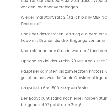
Nach all der Outdoor-Aktivität dieses Woch
vor den Rechner verschlagen.
Wieder mal StarCraft 2 (Ja, ich bin IMMER NO
Finsternis“.
Dank der desaströsen Leistung aus dem erst
habe mit Dronen die drei Eingänge verramm
Nach einer halben Stunde war der Stand dann
Optionales Ziel das Archiv 20 Minuten zu sch
Hauptziel Kämpfen bis zum letzten Protoss: 
gesehen hat, was da für ein Gewimmel irgen
Hauptziel: Töte 1500 Zerg: Verfehlt!
Der Bodycount stand nach einer halben Stunde
bei genau 1497 getöteten Zerg!