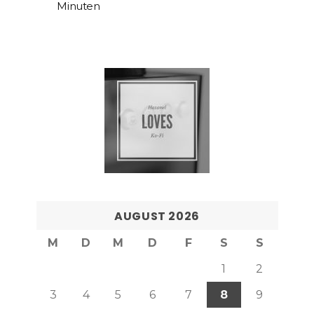
Minuten
AUGUST 2026
M
D
M
D
F
S
S
1
2
3
4
5
6
7
8
9