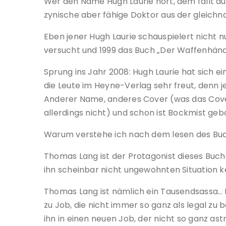
Wer den Name Hugh Laurie hört, dem fällt auf
zynische aber fähige Doktor aus der gleichn
Eben jener Hugh Laurie schauspielert nicht nu
versucht und 1999 das Buch „Der Waffenhändl
Sprung ins Jahr 2008: Hugh Laurie hat sich 
die Leute im Heyne-Verlag sehr freut, denn 
Anderer Name, anderes Cover (was das Cover 
allerdings nicht) und schon ist Bockmist gebo
Warum verstehe ich nach dem lesen des Buch
Thomas Lang ist der Protagonist dieses Buches
ihn scheinbar nicht ungewohnten Situation ke
Thomas Lang ist nämlich ein Tausendsassa… 
zu Job, die nicht immer so ganz als legal zu
ihn in einen neuen Job, der nicht so ganz ast