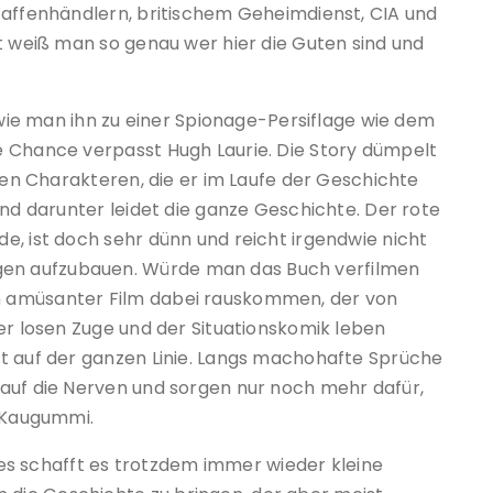
Waffenhändlern, britischem Geheimdienst, CIA und
t weiß man so genau wer hier die Guten sind und
, wie man ihn zu einer Spionage-Persiflage wie dem
e Chance verpasst Hugh Laurie. Die Story dümpelt
chen Charakteren, die er im Laufe der Geschichte
und darunter leidet die ganze Geschichte. Der rote
e, ist doch sehr dünn und reicht irgendwie nicht
en aufzubauen. Würde man das Buch verfilmen
n amüsanter Film dabei rauskommen, der von
er losen Zuge und der Situationskomik leben
t auf der ganzen Linie. Langs machohafte Sprüche
auf die Nerven und sorgen nur noch mehr dafür,
n Kaugummi.
, es schafft es trotzdem immer wieder kleine