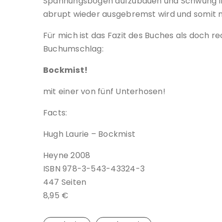
Spannungsbögen aufzubauen und Schwung in 
abrupt wieder ausgebremst wird und somit me
Für mich ist das Fazit des Buches als doch r
Buchumschlag:
Bockmist!
mit einer von fünf Unterhosen!
Facts:
Hugh Laurie – Bockmist
Heyne 2008
ISBN 978-3-543-43324-3
447 Seiten
8,95 €