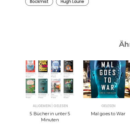
Bockmist
Hugh Laurie
Äh
|
ALLGEMEIN
GELESEN
GELESEN
ht der
5 Bücher in unter 5
Mal goes to War
 Bett
Minuten