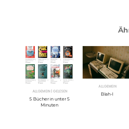
Äh
ALLGEMEIN
|
ALLGEMEIN
GELESEN
Blah-I
5 Bücher in unter 5
N
Minuten
 Yeti