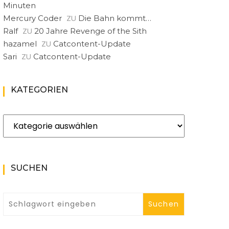
Minuten
ZU
Mercury Coder
Die Bahn kommt…
ZU
Ralf
20 Jahre Revenge of the Sith
ZU
hazamel
Catcontent-Update
ZU
Sari
Catcontent-Update
KATEGORIEN
Gehen 
Kategorien
ALLGEMEIN
|
ALLGEMEIN
GELESEN
Blah-I
SUCHEN
5 Bücher in unter 5
Minuten