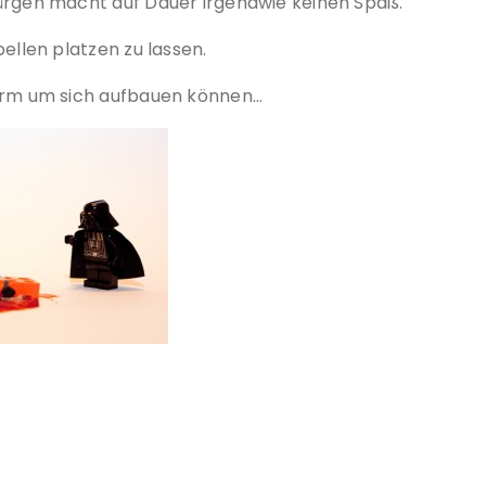
würgen macht auf Dauer irgendwie keinen Spaß.
ellen platzen zu lassen.
hirm um sich aufbauen können…