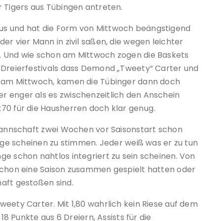
r Tigers aus Tübingen antreten.
us und hat die Form von Mittwoch beängstigend
er vier Mann in zivil saßen, die wegen leichter
. Und wie schon am Mittwoch zogen die Baskets
 Dreierfestivals dass Demond „Tweety“ Carter und
e am Mittwoch, kamen die Tübinger dann doch
r enger als es zwischenzeitlich den Anschein
70 für die Hausherren doch klar genug.
 Mannschaft zwei Wochen vor Saisonstart schon
wege scheinen zu stimmen. Jeder weiß was er zu tun
ge schon nahtlos integriert zu sein scheinen. Von
 schon eine Saison zusammen gespielt hatten oder
aft gestoßen sind.
eety Carter. Mit 1,80 wahrlich kein Riese auf dem
18 Punkte aus 6 Dreiern, Assists für die