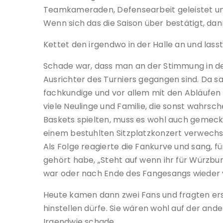
Teamkameraden, Defensearbeit geleistet und 
Wenn sich das die Saison über bestätigt, dann
Kettet den irgendwo in der Halle an und lasst
Schade war, dass man an der Stimmung in de
Ausrichter des Turniers gegangen sind. Da sa
fachkundige und vor allem mit den Abläufen 
viele Neulinge und Familie, die sonst wahrsch
Baskets spielten, muss es wohl auch gemeck
einem bestuhlten Sitzplatzkonzert verwechse
Als Folge reagierte die Fankurve und sang, fü
gehört habe, „Steht auf wenn ihr für Würzb
war oder nach Ende des Fangesangs wieder 
Heute kamen dann zwei Fans und fragten erst
hinstellen dürfe. Sie wären wohl auf der an
Irgendwie schade.