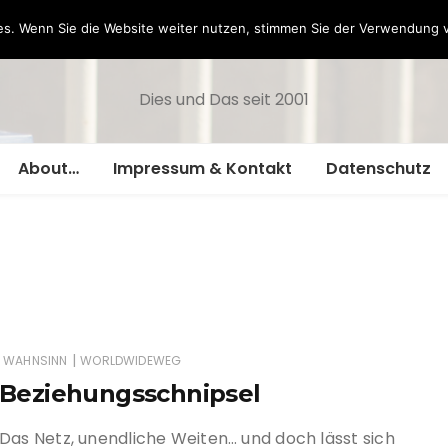
Hazamelistan
s. Wenn Sie die Website weiter nutzen, stimmen Sie der Verwendung 
Dies und Das seit 2001
About…
Impressum & Kontakt
Datenschutz
|
WAHNSINN
WORLDWIDEWEG
Beziehungsschnipsel
Das Netz, unendliche Weiten… und doch lässt sich