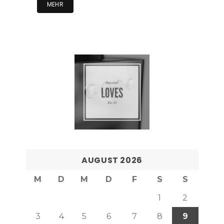
MEHR
AUGUST 2026
M
D
M
D
F
S
S
1
2
3
4
5
6
7
8
9