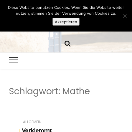
Diese Website benutzen Cookies. Wenn Sie die Website weiter
Hazamelistan
nutzen, stimmen Sie der Verwendung von Cookies zu.
Akzeptieren
Dies und Das seit 2001
Schlagwort:
Mathe
ALLGEMEIN
Verklemmt