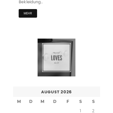
Bekleidung…
MEHR
AUGUST 2026
M
D
M
D
F
S
S
1
2