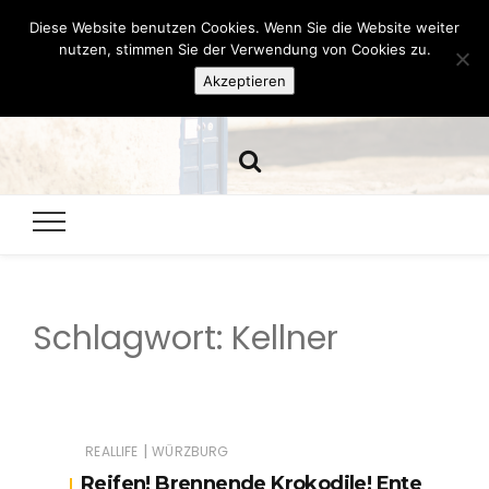
Diese Website benutzen Cookies. Wenn Sie die Website weiter
Hazamelistan
nutzen, stimmen Sie der Verwendung von Cookies zu.
Akzeptieren
Dies und Das seit 2001
Schlagwort:
Kellner
|
REALLIFE
WÜRZBURG
Reifen! Brennende Krokodile! Ente