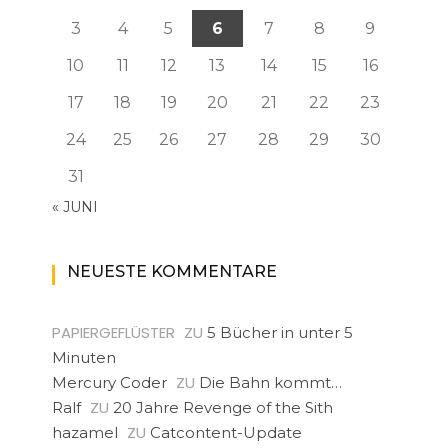
3
4
5
6
7
8
9
10
11
12
13
14
15
16
17
18
19
20
21
22
23
24
25
26
27
28
29
30
31
« JUNI
NEUESTE KOMMENTARE
PAPIERGEFLÜSTER
ZU
5 Bücher in unter 5
Minuten
ZU
Mercury Coder
Die Bahn kommt…
ZU
Ralf
20 Jahre Revenge of the Sith
ZU
hazamel
Catcontent-Update