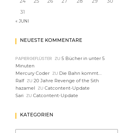
24
25
26
27
28
29
30
31
« JUNI
NEUESTE KOMMENTARE
PAPIERGEFLÜSTER
ZU
5 Bücher in unter 5
Minuten
ZU
Mercury Coder
Die Bahn kommt…
ZU
Ralf
20 Jahre Revenge of the Sith
ZU
hazamel
Catcontent-Update
ZU
Sari
Catcontent-Update
KATEGORIEN
Kategorien