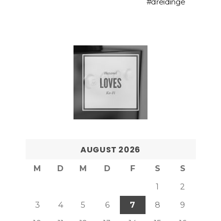
#dreidinge
AUGUST 2026
M
D
M
D
F
S
S
1
2
3
4
5
6
7
8
9