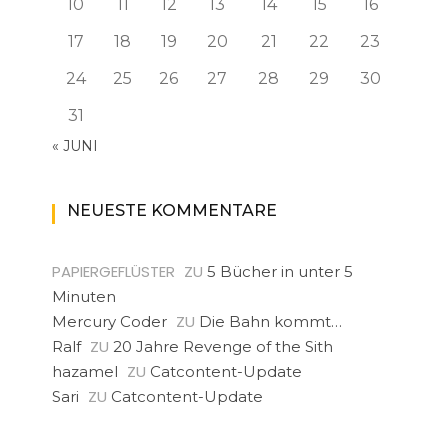
10
11
12
13
14
15
16
17
18
19
20
21
22
23
24
25
26
27
28
29
30
31
« JUNI
NEUESTE KOMMENTARE
PAPIERGEFLÜSTER
ZU
5 Bücher in unter 5
Minuten
ZU
Mercury Coder
Die Bahn kommt…
ZU
Ralf
20 Jahre Revenge of the Sith
ZU
hazamel
Catcontent-Update
ZU
Sari
Catcontent-Update