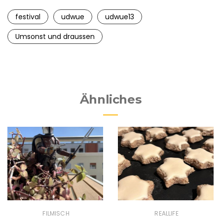
festival
udwue
udwue13
Umsonst und draussen
Ähnliches
FILMISCH
REALLIFE