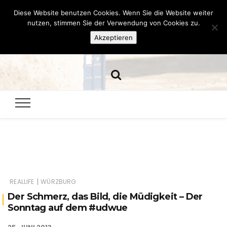
Diese Website benutzen Cookies. Wenn Sie die Website weiter
Hazamelistan
nutzen, stimmen Sie der Verwendung von Cookies zu.
Akzeptieren
Dies und Das seit 2001
|
REALLIFE
WÜRZBURG
Der Schmerz, das Bild, die Müdigkeit – Der
Sonntag auf dem #udwue