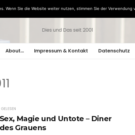
Hazamelistan
s. Wenn Sie die Website weiter nutzen, stimmen Sie der Verwendung 
Dies und Das seit 2001
About…
Impressum & Kontakt
Datenschutz
11
GELESEN
Sex, Magie und Untote – Diner
des Grauens