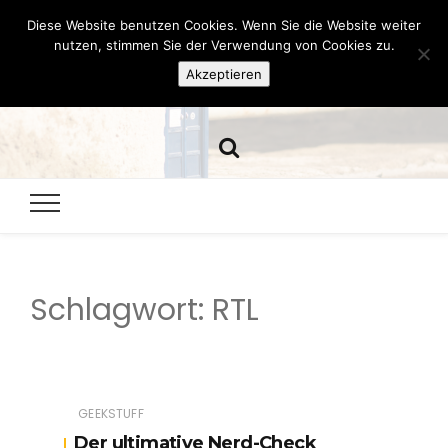
Diese Website benutzen Cookies. Wenn Sie die Website weiter
Hazamelistan
nutzen, stimmen Sie der Verwendung von Cookies zu.
Akzeptieren
Dies und Das seit 2001
Schlagwort:
RTL
GEEKSTUFF
Der ultimative Nerd-Check