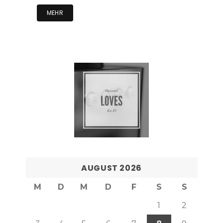
MEHR
AUGUST 2026
M
D
M
D
F
S
S
1
2