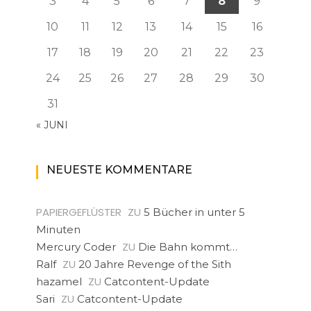
3
4
5
6
7
8
9
10
11
12
13
14
15
16
17
18
19
20
21
22
23
24
25
26
27
28
29
30
31
« JUNI
NEUESTE KOMMENTARE
PAPIERGEFLÜSTER
ZU
5 Bücher in unter 5
Minuten
ZU
Mercury Coder
Die Bahn kommt…
ZU
Ralf
20 Jahre Revenge of the Sith
ZU
hazamel
Catcontent-Update
ZU
Sari
Catcontent-Update