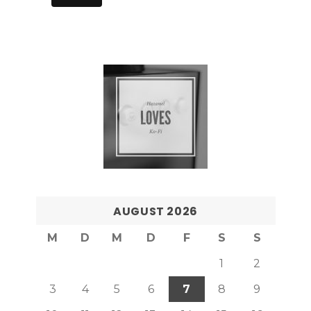
AUGUST 2026
M
D
M
D
F
S
S
1
2
3
4
5
6
7
8
9