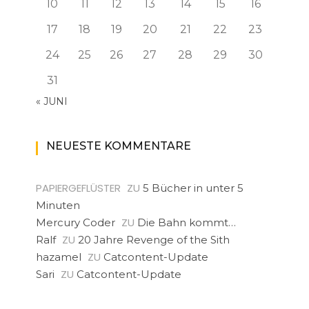
10
11
12
13
14
15
16
17
18
19
20
21
22
23
24
25
26
27
28
29
30
31
« JUNI
NEUESTE KOMMENTARE
PAPIERGEFLÜSTER
ZU
5 Bücher in unter 5
Minuten
ZU
Mercury Coder
Die Bahn kommt…
ZU
Ralf
20 Jahre Revenge of the Sith
ZU
hazamel
Catcontent-Update
ZU
Sari
Catcontent-Update