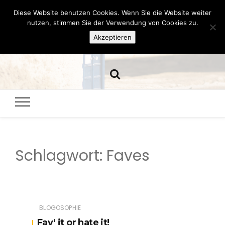
Diese Website benutzen Cookies. Wenn Sie die Website weiter
Hazamelistan
nutzen, stimmen Sie der Verwendung von Cookies zu.
Akzeptieren
Dies und Das seit 2001
Schlagwort:
Faves
BLOGOSOPHIE
Fav‘ it or hate it!