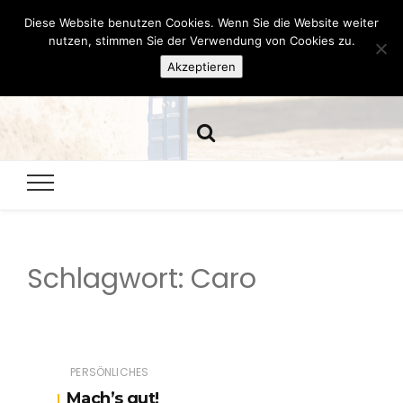
Diese Website benutzen Cookies. Wenn Sie die Website weiter
Hazamelistan
nutzen, stimmen Sie der Verwendung von Cookies zu.
Akzeptieren
Dies und Das seit 2001
Schlagwort:
Caro
PERSÖNLICHES
Mach’s gut!