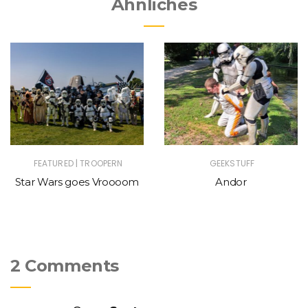
Ähnliches
|
FEATURED
TROOPERN
GEEKSTUFF
Star Wars goes Vroooom
Andor
2 Comments