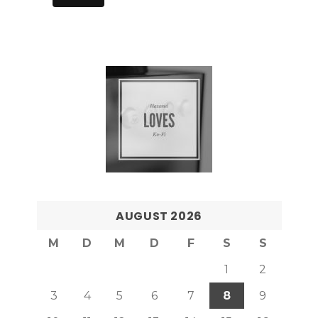
AUGUST 2026
M
D
M
D
F
S
S
1
2
3
4
5
6
7
8
9