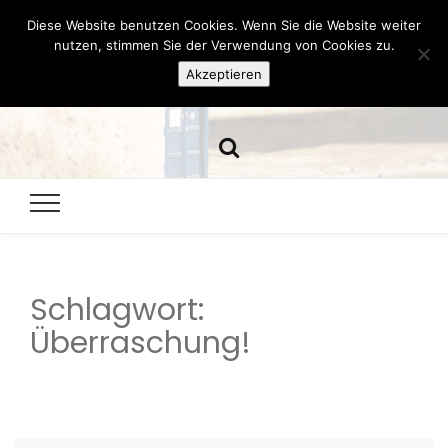
Diese Website benutzen Cookies. Wenn Sie die Website weiter
Hazamelistan
nutzen, stimmen Sie der Verwendung von Cookies zu.
Akzeptieren
Dies und Das seit 2001
Schlagwort:
Überraschung!