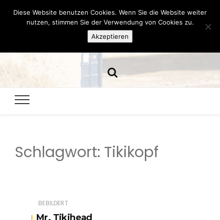
Diese Website benutzen Cookies. Wenn Sie die Website weiter
Hazamelistan
nutzen, stimmen Sie der Verwendung von Cookies zu.
Akzeptieren
Dies und Das seit 2001
Schlagwort:
Tikikopf
BEBILDERT
Mr. Tikihead