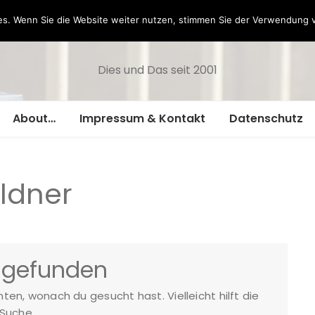
Hazamelistan
s. Wenn Sie die Website weiter nutzen, stimmen Sie der Verwendung 
Dies und Das seit 2001
About…
Impressum & Kontakt
Datenschutz
ldner
 gefunden
nnten, wonach du gesucht hast. Vielleicht hilft die
Suche.