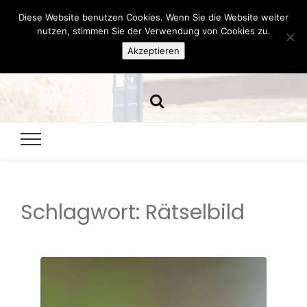
Diese Website benutzen Cookies. Wenn Sie die Website weiter
Hazamelistan
nutzen, stimmen Sie der Verwendung von Cookies zu.
Akzeptieren
Dies und Das seit 2001
Schlagwort:
Rätselbild