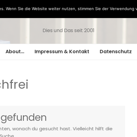
Hazamelistan
s. Wenn Sie die Website weiter nutzen, stimmen Sie der Verwendung 
Dies und Das seit 2001
About…
Impressum & Kontakt
Datenschutz
hfrei
 gefunden
nnten, wonach du gesucht hast. Vielleicht hilft die
Suche.