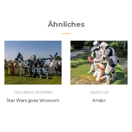
Ähnliches
|
FEATURED
TROOPERN
GEEKSTUFF
Star Wars goes Vroooom
Andor